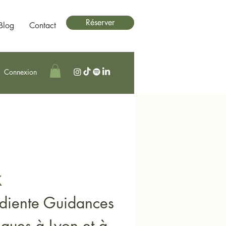
Réserver
Blog
Contact
Connexion
x
diente Guidances
ques à Lyon et à