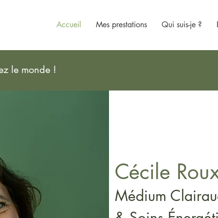
Accueil
Mes prestations
Qui suis-je ?
rez le monde !
Cécile Rou
Médium Clairau
& Soins Énergéti