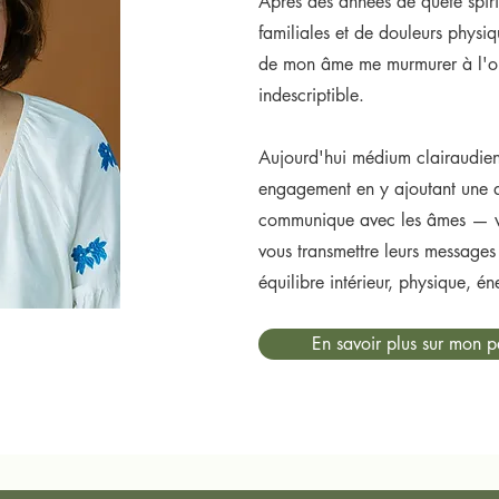
Après des années de quête spiri
familiales et de douleurs physiq
de mon âme me murmurer à l'ore
indescriptible.
Aujourd'hui médium clairaudien
engagement en y ajoutant une di
communique avec les âmes — v
vous transmettre leurs messages 
équilibre intérieur, physique, éne
En savoir plus sur mon p